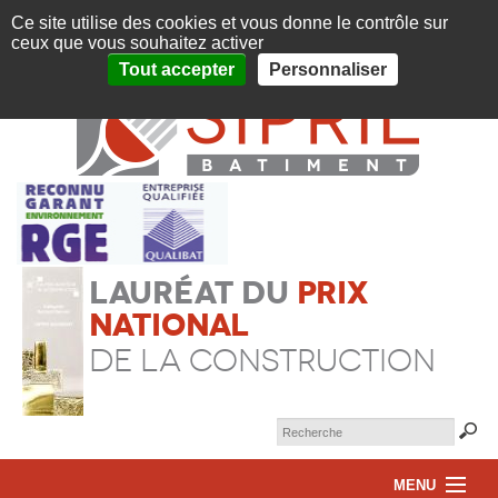
Panneau de gestion des cookies
OUVERT TOUTE L'ANNÉE DU LUNDI AU VENDREDI DE 08H À 12H ET DE
Ce site utilise des cookies et vous donne le contrôle sur
14H À 18H
ceux que vous souhaitez activer
|
CONTACTEZ-NOUS AU 04 68 85 53 84
|
DEMANDE DE DEVIS EN LIGNE
Tout accepter
Personnaliser
Lauréat du
prix
national
de la construction
MENU