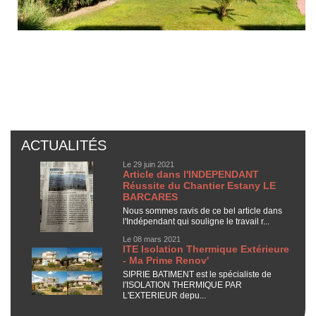
ACTUALITÉS
Le 29 juin 2021
Article dans l'INDEPENDANT
Réussite du Chantier Estany LE
BARCARES
Nous sommes ravis de ce bel article dans
l'Indépendant qui souligne le travail r...
Le 08 mars 2021
ITE Isolation Thermique Extérieure
- Ma Prime Renov'
SIPRIE BATIMENT est le spécialiste de
l'ISOLATION THERMIQUE PAR
L'EXTERIEUR depu...