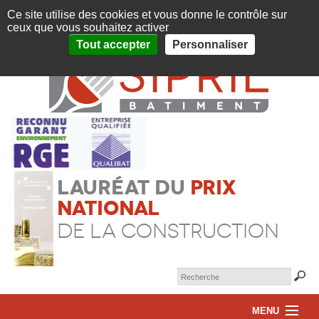
Panneau de gestion des cookies
OUVERT TOUTE L'ANNÉE DU LUNDI AU VENDREDI DE 08H À 12H ET DE
Ce site utilise des cookies et vous donne le contrôle sur
14H À 18H
ceux que vous souhaitez activer
|
CONTACTEZ-NOUS AU 04 68 85 53 84
|
DEMANDE DE DEVIS EN LIGNE
Tout accepter
Personnaliser
Lauréat du
prix
national
de la construction
MENU